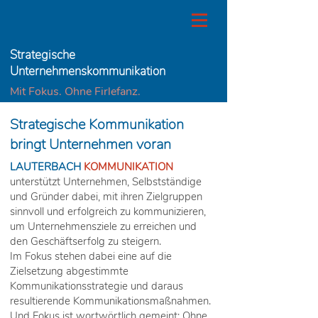
Strategische
Unternehmenskommunikation
Mit Fokus. Ohne Firlefanz.
Strategische Kommunikation
bringt Unternehmen voran
LAUTERBACH
KOMMUNIKATION
unterstützt Unternehmen, Selbstständige
und Gründer dabei, mit ihren Zielgruppen
sinnvoll und erfolgreich zu kommunizieren,
um Unternehmensziele zu erreichen und
den Geschäftserfolg zu steigern.
Im Fokus stehen dabei eine auf die
Zielsetzung abgestimmte
Kommunikationsstrategie und daraus
resultierende Kommunikationsmaßnahmen.
Und Fokus ist wortwörtlich gemeint: Ohne